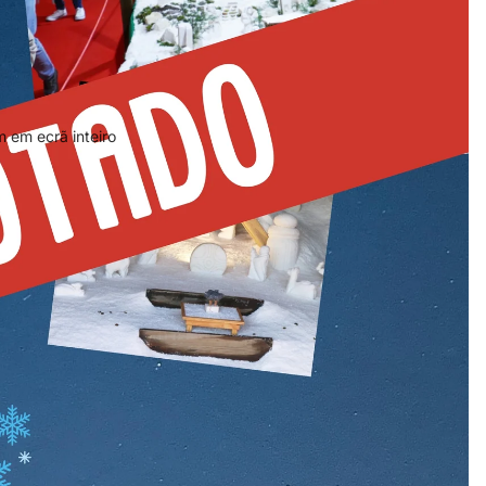
 em ecrã inteiro