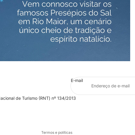
E-mail
Política de privacidade
Aviso legal
Nacional de Turismo (RNT) nº 134/2013
Termos do serviço
Informações de contacto
Política de reembolso
Termos e políticas