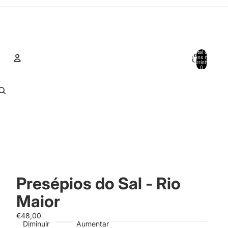
Total de
itens no
carrinho:
0
Conta
Outras opções de início de sessão
Encomendas
Perfil
Presépios do Sal - Rio
Maior
€48,00
Diminuir
Aumentar